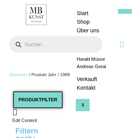
Start
Zum
Shop
Inhalt
Über uns
springen
Künstler
Fritz Rauh
Harald Müsse
Andreas Goral
Startseite
/ Produkt Jahr / 1988
Verkauft
Kontakt
PRODUKTFILTER
X
Edit Content
Filtern