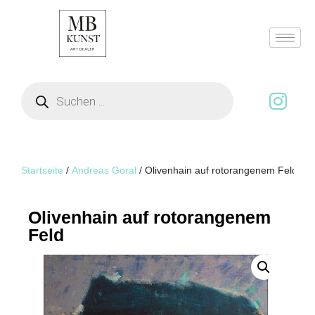
Zum
Inhalt
springen
Startseite
/
Andreas Goral
/ Olivenhain auf rotorangenem Feld
Olivenhain auf rotorangenem
Feld